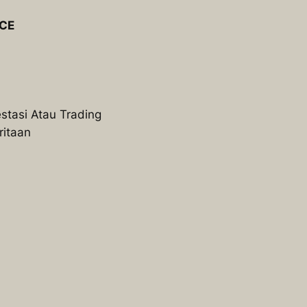
NCE
stasi Atau Trading
ritaan
)
)