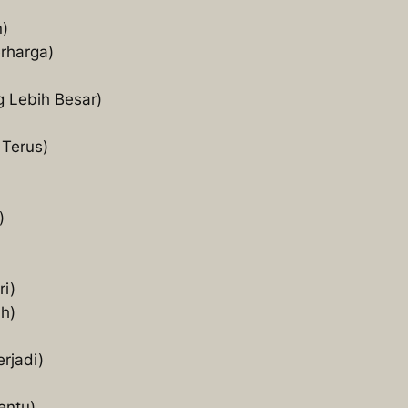
n)
erharga)
 Lebih Besar)
 Terus)
)
ri)
uh)
rjadi)
entu)