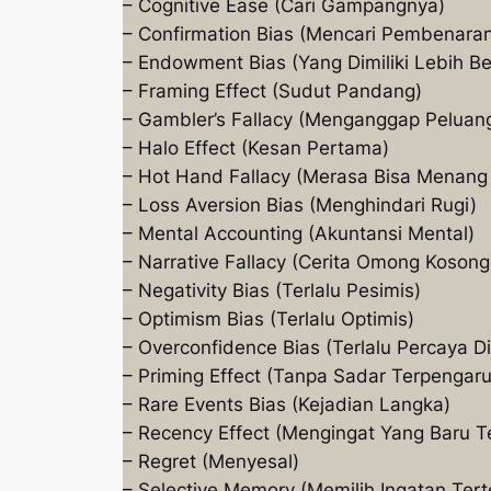
– Cognitive Ease (Cari Gampangnya)
– Confirmation Bias (Mencari Pembenara
– Endowment Bias (Yang Dimiliki Lebih B
– Framing Effect (Sudut Pandang)
– Gambler’s Fallacy (Menganggap Peluang
– Halo Effect (Kesan Pertama)
– Hot Hand Fallacy (Merasa Bisa Menang
– Loss Aversion Bias (Menghindari Rugi)
– Mental Accounting (Akuntansi Mental)
– Narrative Fallacy (Cerita Omong Kosong
– Negativity Bias (Terlalu Pesimis)
– Optimism Bias (Terlalu Optimis)
– Overconfidence Bias (Terlalu Percaya Di
– Priming Effect (Tanpa Sadar Terpengar
– Rare Events Bias (Kejadian Langka)
– Recency Effect (Mengingat Yang Baru Te
– Regret (Menyesal)
– Selective Memory (Memilih Ingatan Tert