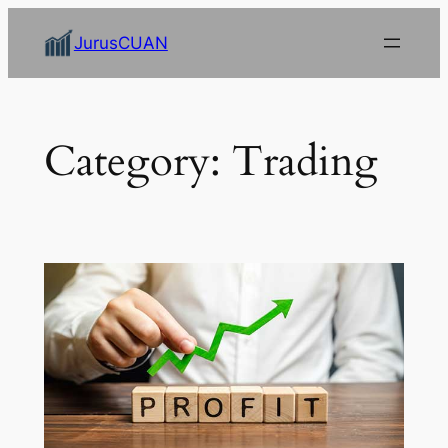
Skip
JurusCUAN
to
content
Category:
Trading